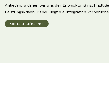
Anliegen, widmen wir uns der Entwicklung nachhaltig
Leistungskrisen. Dabei liegt die Integration körperli
Kontaktaufnahme
Standort
otto@fruehpower.com
Figarogasse 6
9020 Klagenfurt